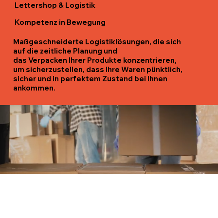
Lettershop & Logistik
Kompetenz in Bewegung
Maßgeschneiderte Logistiklösungen, die sich
auf die zeitliche Planung und
das Verpacken Ihrer Produkte konzentrieren,
um sicherzustellen, dass Ihre Waren pünktlich,
sicher und in perfektem Zustand bei Ihnen
ankommen.