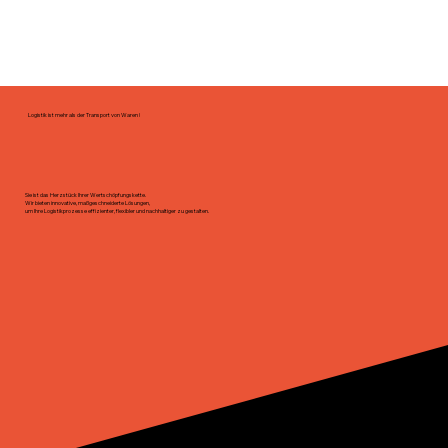
Logistik ist mehr als der Transport von Waren !
Sie ist das Herzstück Ihrer Wertschöpfungskette.
Wir bieten innovative, maßgeschneiderte Lösungen,
um Ihre Logistikprozesse effizienter, flexibler und nachhaltiger zu gestalten.