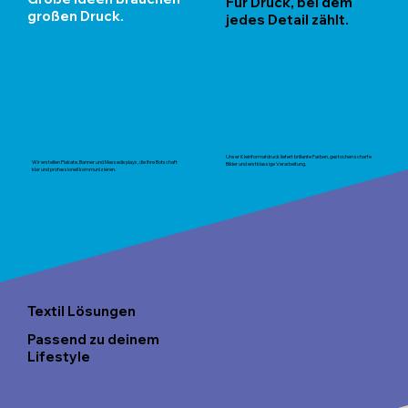
Für Druck, bei dem
großen Druck.
jedes Detail zählt.
Unser Kleinformatdruck liefert brillante Farben, gestochen scharfe
Wir erstellen Plakate, Banner und Messedisplays, die Ihre Botschaft
Bilder und erstklassige Verarbeitung.
klar und professionell kommunizieren.
Textil Lösungen
Passend zu deinem
Lifestyle