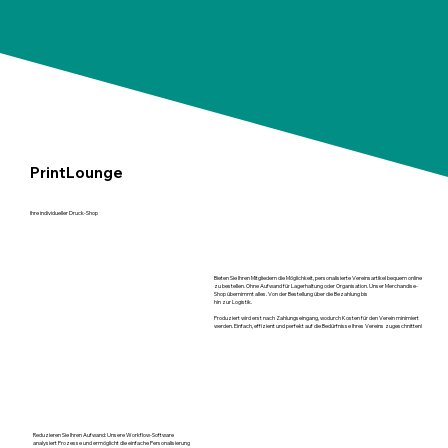
PrintLounge
Ihre individueller Druck-Shop
Bieten Sie Ihren Mitgliedern die Möglichkeit, personalisierte Vereinsartikel bequem online
zu bestellen. Ohne Aufwand für Lagerhaltung oder Organisation. Unser Merchandise-
Shop übernimmt alles. Von der Bestellung über die Bezahlung bis
hin zur Logistik.
Produziert wird erst nach Zahlungseingang, wodurch Kosten für den Verein minimiert
werden. Einfach, effizient und perfekt auf die Bedürfnisse Ihres Vereins zugeschnitten!
Reduzieren Sie Ihren Aufwand: Unsere Workflow-Software
analysiert Prozesse und ermöglicht die einfache Personalisierung