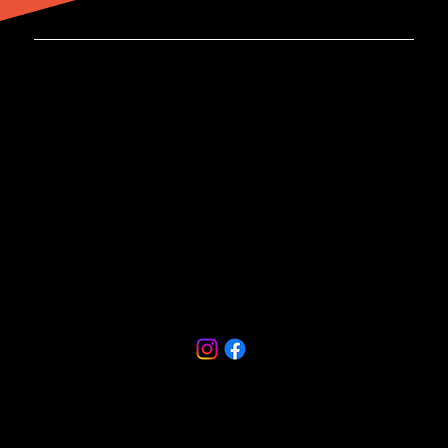
Kontakt
Imprimatur GmbH
Hauptstraße 67
67127 Rödersheim-Gronau
Tel.
06231 6864110
info@imprimatur.de