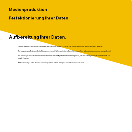
Medienproduktion
Perfektionierung Ihrer Daten
Aufbereitung Ihrer Daten.
Wir berücksichtigen die Anforderungen des Ausgabemediums und passen Druckdaten exakt an Material und Papier an.
Farbanpassung:
Präzises Color Management sorgt für konsistente, brillante Farben, perfekt auf das Ausgabemedium abgestimmt.
Saubere Layouts:
Stanzlinien, Beschnittmarken und wichtige Elemente werden geprüft, um eine reibungslose Druckproduktion zu
gewährleisten.
Bildbearbeitung
: Jedes Bild wird farblich optimiert und mit dem passenden Farbprofil versehen.