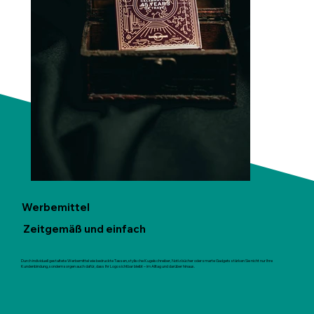
Werbemittel
Zeitgemäß und einfach
Durch individuell gestaltete Werbemittel wie bedruckte Tassen, stylische Kugelschreiber, Notizbücher oder smarte Gadgets stärken Sie nicht nur Ihre
Kundenbindung, sondern sorgen auch dafür, dass Ihr Logo sichtbar bleibt – im Alltag und darüber hinaus.