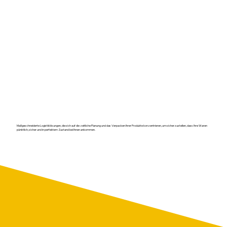
Maßgeschneiderte Logistiklösungen, die sich auf die zeitliche Planung und das Verpacken Ihrer Produkte konzentrieren, um sicherzustellen, dass Ihre Waren
pünktlich, sicher und in perfektem Zustand bei Ihnen ankommen.